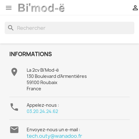


search
INFORMATIONS

La 2cv Bi'Mod-ë
130 Boulevard d'Armentières
59100 Roubaix
France

Appelez-nous :
03.20.24.24.62

Envoyez-nous un e-mail :
tech.outy@wanadoo.fr